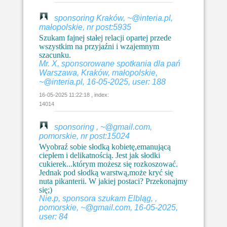
sponsoring Kraków, ~@interia.pl,
małopolskie, nr post:5935
Szukam fajnej stałej relacji opartej przede
wszystkim na przyjaźni i wzajemnym
szacunku.
Mr. X, sponsorowane spotkania dla pań
Warszawa, Kraków, małopolskie,
~@interia.pl, 16-05-2025, user: 188
16-05-2025 11:22:18 , index:
14014
sponsoring , ~@gmail.com,
pomorskie, nr post:15024
Wyobraź sobie słodką kobietę,emanującą
ciepłem i delikatnością. Jest jak słodki
cukierek...którym możesz się rozkoszować.
Jednak pod słodką warstwą,może kryć się
nuta pikanterii. W jakiej postaci? Przekonajmy
się;)
Nie.p, sponsora szukam Elbląg, ,
pomorskie, ~@gmail.com, 16-05-2025,
user: 84