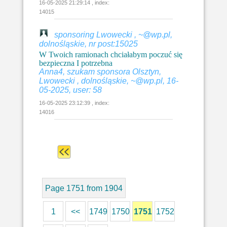
16-05-2025 21:29:14 , index:
14015
sponsoring Lwowecki , ~@wp.pl,
dolnośląskie, nr post:15025
W Twoich ramionach chciałabym poczuć się
bezpieczna I potrzebna
Anna4, szukam sponsora Olsztyn,
Lwowecki , dolnośląskie, ~@wp.pl, 16-
05-2025, user: 58
16-05-2025 23:12:39 , index:
14016
Page 1751 from 1904
1
<<
1749
1750
1751
1752