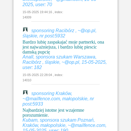
2025, user: 70
15-05-2025 19:44:16 , index:
14009
sponsoring Racibórz , ~@op.pl,
śląskie, nr post:5932
Bardzo lubię zaspakajać moje partnerki, ona
jest najważniejsza, i bardzo lubię piescic
damską pupcię
Anall, sponsora szukam Warszawa,
Racibórz , śląskie, ~@op.pl, 15-05-2025,
user: 182
15-05-2025 22:28:04 , index:
14010
sponsoring Kraków,
~@mailfence.com, małopolskie, nr
post:5933
Najbardziej istotne jest wzajemne
porozumienie.
Kubam, sponsora szukam Poznań,
Kraków, małopolskie, ~@mailfence.com,
15-05-2025, user: 190