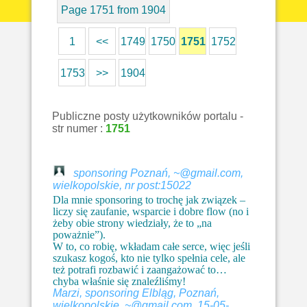
Page 1751 from 1904
1
<<
1749
1750
1751
1752
1753
>>
1904
Publiczne posty użytkowników portalu -
str numer :
1751
sponsoring Poznań, ~@gmail.com,
wielkopolskie, nr post:15022
Dla mnie sponsoring to trochę jak związek –
liczy się zaufanie, wsparcie i dobre flow (no i
żeby obie strony wiedziały, że to „na
poważnie”).
W to, co robię, wkładam całe serce, więc jeśli
szukasz kogoś, kto nie tylko spełnia cele, ale
też potrafi rozbawić i zaangażować to…
chyba właśnie się znaleźliśmy!
Marzi, sponsoring Elbląg, Poznań,
wielkopolskie, ~@gmail.com, 15-05-