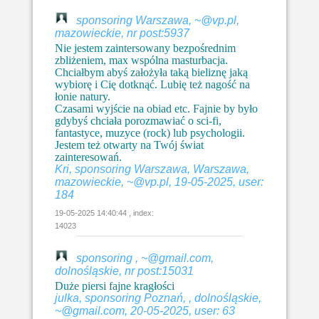
sponsoring Warszawa, ~@vp.pl,
mazowieckie, nr post:5937
Nie jestem zaintersowany bezpośrednim
zbliżeniem, max wspólna masturbacja.
Chciałbym abyś założyła taką bieliznę jaką
wybiorę i Cię dotknąć. Lubię też nagość na
łonie natury.
Czasami wyjście na obiad etc. Fajnie by było
gdybyś chciała porozmawiać o sci-fi,
fantastyce, muzyce (rock) lub psychologii.
Jestem też otwarty na Twój świat
zainteresowań.
Kri, sponsoring Warszawa, Warszawa,
mazowieckie, ~@vp.pl, 19-05-2025, user:
184
19-05-2025 14:40:44 , index:
14023
sponsoring , ~@gmail.com,
dolnośląskie, nr post:15031
Duże piersi fajne kragłości
julka, sponsoring Poznań, , dolnośląskie,
~@gmail.com, 20-05-2025, user: 63