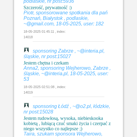
podlaskie, nr post:5936
Szczerość, prywatność :)
Piotr, sponsorowane spotkania dla pań
Poznań, Białystok , podlaskie,
~@gmail.com, 18-05-2025, user: 182
18-05-2025 01:45:11 , index:
14018
sponsoring Zabrze , ~@interia.pl,
śląskie, nr post:15027
Jestem chętna i czekam
Anna2, sponsoring Wejherowo, Zabrze ,
śląskie, ~@interia.pl, 18-05-2025, user:
53
18-05-2025 02:51:08 , index:
14019
sponsoring Łódź , ~@o2.pl, łódzkie,
nr post:15028
Jestem rudowłosą, wysoka, niebieskooka
kobietą , lubiącą czuć smaki życia i czerpać z
niego wszystko co najlepsze ;)
Taira, szukam sponsora Wejherowo,