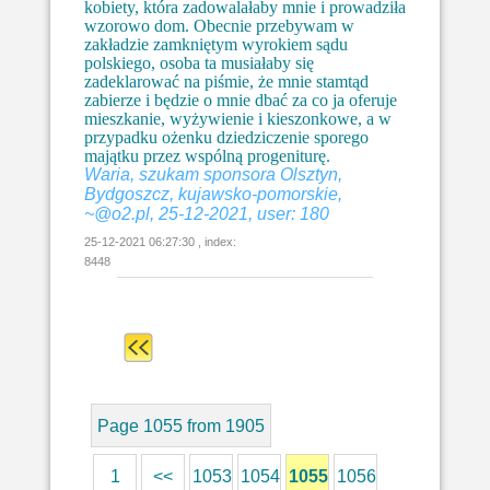
kobiety, która zadowalałaby mnie i prowadziła
wzorowo dom. Obecnie przebywam w
zakładzie zamkniętym wyrokiem sądu
polskiego, osoba ta musiałaby się
zadeklarować na piśmie, że mnie stamtąd
zabierze i będzie o mnie dbać za co ja oferuje
mieszkanie, wyżywienie i kieszonkowe, a w
przypadku ożenku dziedziczenie sporego
majątku przez wspólną progeniturę.
Waria, szukam sponsora Olsztyn,
Bydgoszcz, kujawsko-pomorskie,
~@o2.pl, 25-12-2021, user: 180
25-12-2021 06:27:30 , index:
8448
Page 1055 from 1905
1
<<
1053
1054
1055
1056