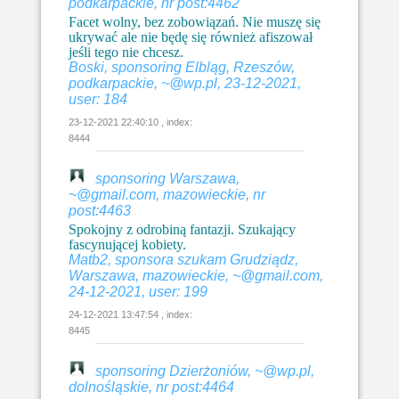
podkarpackie, nr post:4462
Facet wolny, bez zobowiązań. Nie muszę się
ukrywać ale nie będę się również afiszował
jeśli tego nie chcesz.
Boski, sponsoring Elbląg, Rzeszów,
podkarpackie, ~@wp.pl, 23-12-2021,
user: 184
23-12-2021 22:40:10 , index:
8444
sponsoring Warszawa,
~@gmail.com, mazowieckie, nr
post:4463
Spokojny z odrobiną fantazji. Szukający
fascynującej kobiety.
Matb2, sponsora szukam Grudziądz,
Warszawa, mazowieckie, ~@gmail.com,
24-12-2021, user: 199
24-12-2021 13:47:54 , index:
8445
sponsoring Dzierżoniów, ~@wp.pl,
dolnośląskie, nr post:4464