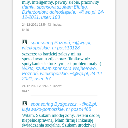
miły, inteligentny, pewny siebie, pracowity
damia, sponsora szukam Elbląg,
Dzierżoniów, dolnośląskie, ~@wp.pl, 24-
12-2021, user: 183
24-12-2021 13:54:43 , index:
8446
sponsoring Poznań, ~@wp.pl,
wielkopolskie, nr post:10128
szczerze to bardziej zalezy mi na
sprzedawaniu zdjec oraz filmikow niz
spotykanie sie bo z tym jest problem maly :(
Wikto, szukam sponsora Wejherowo,
Poznań, wielkopolskie, ~@wp.pl, 24-12-
2021, user: 57
24-12-2021 20:24:57 , index:
8447
sponsoring Bydgoszcz, ~@o2.pl,
kujawsko-pomorskie, nr post:4465
Witam. Szukam młodej żony. Jestem osobą
niepełnosprawną. Mam firmę i inkasuję
świadczenia socjalne. Szukam urodziwej