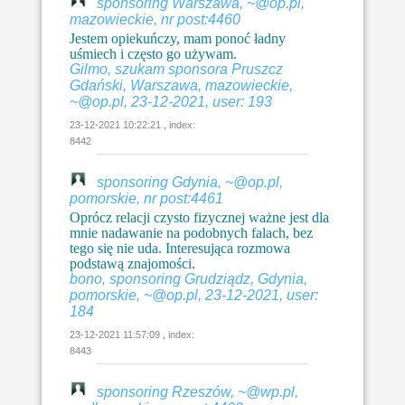
sponsoring Warszawa, ~@op.pl,
mazowieckie, nr post:4460
Jestem opiekuńczy, mam ponoć ładny
uśmiech i często go używam.
Gilmo, szukam sponsora Pruszcz
Gdański, Warszawa, mazowieckie,
~@op.pl, 23-12-2021, user: 193
23-12-2021 10:22:21 , index:
8442
sponsoring Gdynia, ~@op.pl,
pomorskie, nr post:4461
Oprócz relacji czysto fizycznej ważne jest dla
mnie nadawanie na podobnych falach, bez
tego się nie uda. Interesująca rozmowa
podstawą znajomości.
bono, sponsoring Grudziądz, Gdynia,
pomorskie, ~@op.pl, 23-12-2021, user:
184
23-12-2021 11:57:09 , index:
8443
sponsoring Rzeszów, ~@wp.pl,