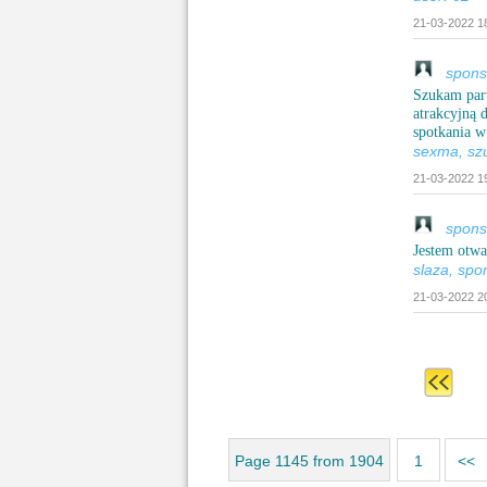
21-03-2022 18
sponsor
Szukam part
atrakcyjną 
spotkania w
sexma, sz
21-03-2022 19
sponsor
Jestem otwa
slaza, spo
21-03-2022 20
Page 1145 from 1904
1
<<