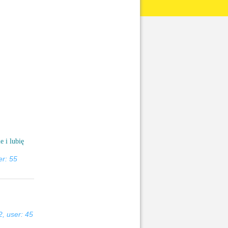
 i lubię
er: 55
, user: 45