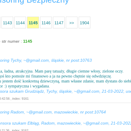
1143
1144
1145
1146
1147
>>
1904
- str numer :
1145
ing Tychy, ~@gmail.com, śląskie, nr post:10763
a, ładna, atrakcyjna. Mam parę tatuaży, długie ciemne włosy, zielone oczy.
ś kto pomoże mi finansowo a ja na pewno chętnie się odwdzięczę.
u jestem dość konkretną dziewczyną, mam własne zdanie, mam dystans do siebie
r :) sympatyczna i wygadana.
nsora szukam Grudziądz, Tychy, śląskie, ~@gmail.com, 21-03-2022, us
:42:56 , index: 9161
ring Radom, ~@gmail.com, mazowieckie, nr post:10764
onsora szukam Elbląg, Radom, mazowieckie, ~@gmail.com, 21-03-2022
:11:36 , index: 9162