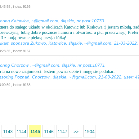
:43:58 , index: 9166
ing Katowice, ~@gmail.com, śląskie, nr post:10770
nera do stałego układu w okolicach Katowic lub Krakowa :) jestem młodą, zad
dziewczyną, lubię dobre poczucie humoru i otwartość u płci przeciwnej:) Prefe
 3 z moją równie piękną przyjaciółką!
ukam sponsora Żukowo, Katowice, śląskie, ~@gmail.com, 21-03-2022, 
:28:35 , index: 9167
ing Chorzow , ~@gmail.com, śląskie, nr post:10771
rta na nowe znajomosci. Jestem pewna siebie i mogę sie podobać.
nsoring Poznań, Chorzow , śląskie, ~@gmail.com, 21-03-2022, user: 4
:00:59 , index: 9168
1143
1144
1145
1146
1147
>>
1904