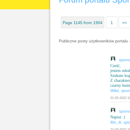
Page 1145 from 1904
1
<<
Publiczne posty użytkowników portalu 
sponsor
Cześć,
jestem młod
Szukam kogo
Z charakter
czarny humo
Wikii, spo
21-03-2022 10
sponso
Napisz :)
Mo_ik, sp
21-03-2022 16