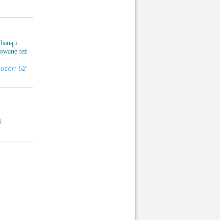
baną i
rowane też
user: 52
9