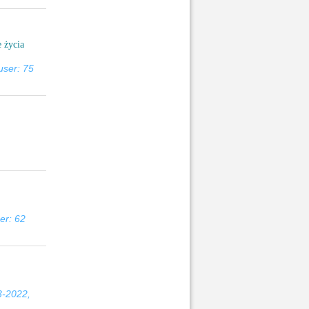
 życia
user: 75
er: 62
3-2022,