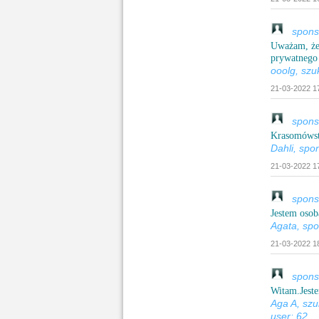
sponsor
Uważam, że 
prywatnego 
ooolg, szu
21-03-2022 17
sponsor
Krasomówstw
Dahli, spo
21-03-2022 17
sponsor
Jestem osob
Agata, spo
21-03-2022 18
sponsor
Witam.Jeste
Aga A, sz
user: 62