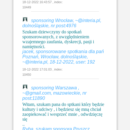
18-12-2022 16:43:57 , index:
10449
sponsoring Wrocław, ~@interia.pl,
dolnośląskie, nr post:4976
Szukam dziewczyny do spotkań
sponsorowanych, z uwzględnieniem
wzajemnego zaufania, dyskrecji, pasji i
namiętności.
jacek, sponsorowane spotkania dla pań
Poznań, Wrocław, dolnośląskie,
~@interia.pl, 18-12-2022, user: 192
18-12-2022 17:01:03 , index:
10450
sponsoring Warszawa ,
~@gmail.com, mazowieckie, nr
post:11890
Witam, szukam pana do sptkani który będzie
kultury i udciwy , i będziesz się mną chciał
zaopiekować i wesprzeć mnie , odwdzięczę
się
..
Ryba, szukam sponsora Pruszcz