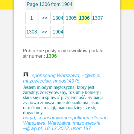
Page 1306 from 1904
1
<<
1304
1305
1306
1307
1308
>>
1904
Publiczne posty użytkowników portalu -
str numer :
1306
sponsoring Warszawa, ~@wp.pl,
mazowieckie, nr post:4975
Jestem młodym mężczyzna, który jest
zaradny, zdecydowany, rozumie kobiety i
stara się im sprawić przyjemność. Sytuacja
życiowa zmusza mnie do szukania jasno
określonej relacji, mam nadzieje, że się
dogadamy
buryd, sponsorowane spotkania dla pań
Warszawa, Warszawa, mazowieckie,
~@wp.pl, 18-12-2022, user: 187