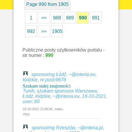
Page 990 from 1905
1
<<
988
989
990
991
992
>>
1905
Publiczne posty użytkowników portalu -
str numer :
990
sponsoring Łódź, ~@interia.eu,
łódzkie, nr post:9678
Szukam stałej znajomości
Tunih, szukam sponsora Warszawa,
Łódź, łódzkie, ~@interia.eu, 19-10-2021,
user: 60
19-10-2021 13:46:06 , index:
7921
sponsoring Rzeszów, ~@interia.pl,