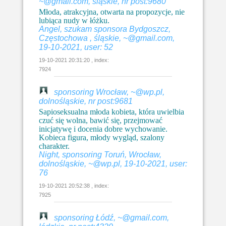
~@gmail.com, śląskie, nr post:9680
Młoda, atrakcyjna, otwarta na propozycje, nie
lubiąca nudy w łóżku.
Angel, szukam sponsora Bydgoszcz,
Częstochowa , śląskie, ~@gmail.com,
19-10-2021, user: 52
19-10-2021 20:31:20 , index:
7924
sponsoring Wrocław, ~@wp.pl,
dolnośląskie, nr post:9681
Sapioseksualna młoda kobieta, która uwielbia
czuć się wolna, bawić się, przejmować
inicjatywę i docenia dobre wychowanie.
Kobieca figura, młody wygląd, szalony
charakter.
Night, sponsoring Toruń, Wrocław,
dolnośląskie, ~@wp.pl, 19-10-2021, user:
76
19-10-2021 20:52:38 , index:
7925
sponsoring Łódź, ~@gmail.com,