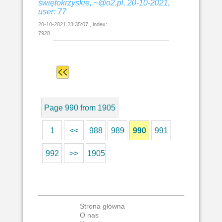
świętokrzyskie, ~@o2.pl, 20-10-2021,
user: 77
20-10-2021 23:35:07 , index:
7928
Page 990 from 1905
1
<<
988
989
990
991
992
>>
1905
Strona główna
O nas