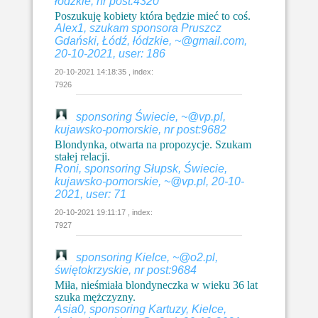
łódzkie, nr post:4320
Poszukuję kobiety która będzie mieć to coś.
Alex1, szukam sponsora Pruszcz
Gdański, Łódź, łódzkie, ~@gmail.com,
20-10-2021, user: 186
20-10-2021 14:18:35 , index:
7926
sponsoring Świecie, ~@vp.pl,
kujawsko-pomorskie, nr post:9682
Blondynka, otwarta na propozycje. Szukam
stałej relacji.
Roni, sponsoring Słupsk, Świecie,
kujawsko-pomorskie, ~@vp.pl, 20-10-
2021, user: 71
20-10-2021 19:11:17 , index:
7927
sponsoring Kielce, ~@o2.pl,
świętokrzyskie, nr post:9684
Miła, nieśmiała blondyneczka w wieku 36 lat
szuka mężczyzny.
Asia0, sponsoring Kartuzy, Kielce,