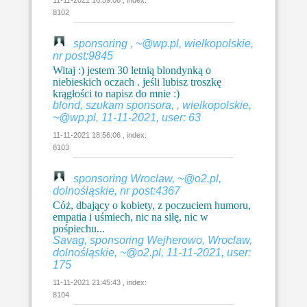
8102
sponsoring , ~@wp.pl, wielkopolskie,
nr post:9845
Witaj :) jestem 30 letnią blondynką o
niebieskich oczach . jeśli lubisz troszkę
krągłości to napisz do mnie :)
blond, szukam sponsora, , wielkopolskie,
~@wp.pl, 11-11-2021, user: 63
11-11-2021 18:56:06 , index:
8103
sponsoring Wroclaw, ~@o2.pl,
dolnośląskie, nr post:4367
Cóż, dbający o kobiety, z poczuciem humoru,
empatia i uśmiech, nic na siłę, nic w
pośpiechu...
Savag, sponsoring Wejherowo, Wroclaw,
dolnośląskie, ~@o2.pl, 11-11-2021, user:
175
11-11-2021 21:45:43 , index:
8104