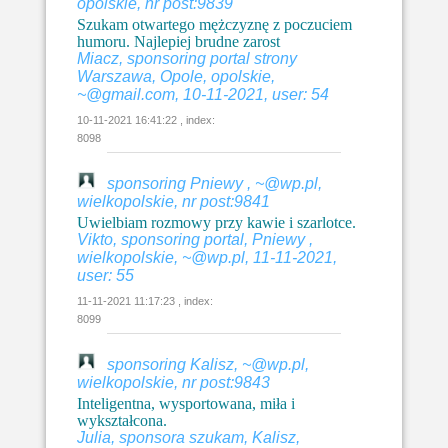
opolskie, nr post:9839
Szukam otwartego mężczyznę z poczuciem
humoru. Najlepiej brudne zarost
Miacz, sponsoring portal strony
Warszawa, Opole, opolskie,
~@gmail.com, 10-11-2021, user: 54
10-11-2021 16:41:22 , index:
8098
sponsoring Pniewy , ~@wp.pl,
wielkopolskie, nr post:9841
Uwielbiam rozmowy przy kawie i szarlotce.
Vikto, sponsoring portal, Pniewy ,
wielkopolskie, ~@wp.pl, 11-11-2021,
user: 55
11-11-2021 11:17:23 , index:
8099
sponsoring Kalisz, ~@wp.pl,
wielkopolskie, nr post:9843
Inteligentna, wysportowana, miła i
wykształcona.
Julia, sponsora szukam, Kalisz,