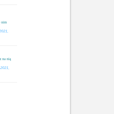
ę nim
2021,
z na nią
-2021,