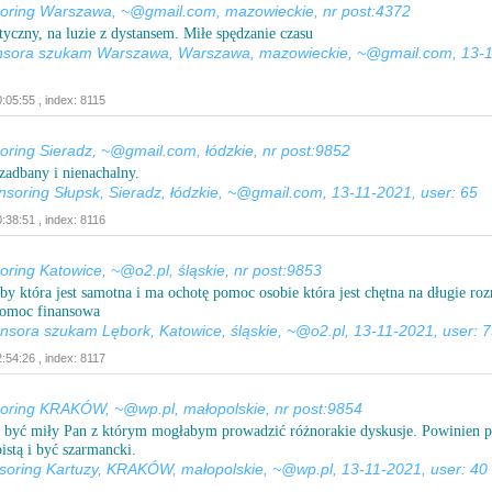
ring Warszawa, ~@gmail.com, mazowieckie, nr post:4372
yczny, na luzie z dystansem. Miłe spędzanie czasu
onsora szukam Warszawa, Warszawa, mazowieckie, ~@gmail.com, 13-1
:05:55 , index: 8115
ing Sieradz, ~@gmail.com, łódzkie, nr post:9852
zadbany i nienachalny.
nsoring Słupsk, Sieradz, łódzkie, ~@gmail.com, 13-11-2021, user: 65
:38:51 , index: 8116
ing Katowice, ~@o2.pl, śląskie, nr post:9853
y która jest samotna i ma ochotę pomoc osobie która jest chętna na długie r
pomoc finansowa
nsora szukam Lębork, Katowice, śląskie, ~@o2.pl, 13-11-2021, user: 
:54:26 , index: 8117
ring KRAKÓW, ~@wp.pl, małopolskie, nr post:9854
 być miły Pan z którym mogłabym prowadzić różnorakie dyskusje. Powinien p
istą i być szarmancki.
soring Kartuzy, KRAKÓW, małopolskie, ~@wp.pl, 13-11-2021, user: 40