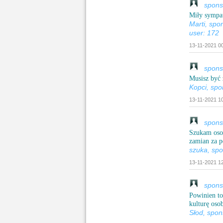
sponso
Miły sympat
Marti, sp
user: 172
13-11-2021 00
sponsor
Musisz być 
Kopci, spo
13-11-2021 10
sponsor
Szukam osob
zamian za 
szuka, spo
13-11-2021 12
sponso
Powinien to
kulturę osob
Słod, spon