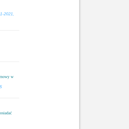
1-2021,
ozmowy w
75
osiadać