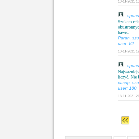
13-11-2021 13
sponsor
Szukam rela
obustronnyc
bawić.
Paran, sz
user: 82
13-11-2021 19
sponso
Najważniejs
liczyć. Nie
casap, sz
user: 180
13-11-2021 21