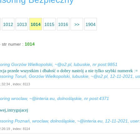
1012
1013
1014
1015
1016
>>
1904
- str numer :
1014
ing Gorzów Wielkopolski, ~@o2.pl, lubuskie, nr post:9851
ecja przede wszystkim i dbałość o dobry nastrój a nie tylko szybki numerek :=
nsoring Toruń, Gorzów Wielkopolski, lubuskie, ~@o2.pl, 12-11-2021, us
:32:34 , index: 8113
ing wroclaw, ~@interia.eu, dolnośląskie, nr post:4371
wej,intrygujacej
nsoring Poznań, wroclaw, dolnośląskie, ~@interia.eu, 12-11-2021, user
:26:19 , index: 8114