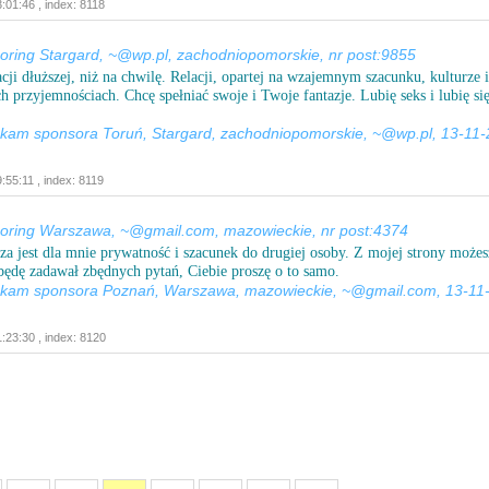
:01:46 , index: 8118
ing Stargard, ~@wp.pl, zachodniopomorskie, nr post:9855
cji dłuższej, niż na chwilę. Relacji, opartej na wzajemnym szacunku, kulturze i
h przyjemnościach. Chcę spełniać swoje i Twoje fantazje. Lubię seks i lubię si
ukam sponsora Toruń, Stargard, zachodniopomorskie, ~@wp.pl, 13-11-
:55:11 , index: 8119
ring Warszawa, ~@gmail.com, mazowieckie, nr post:4374
za jest dla mnie prywatność i szacunek do drugiej osoby. Z mojej strony możes
 będę zadawał zbędnych pytań, Ciebie proszę o to samo.
ukam sponsora Poznań, Warszawa, mazowieckie, ~@gmail.com, 13-11
:23:30 , index: 8120